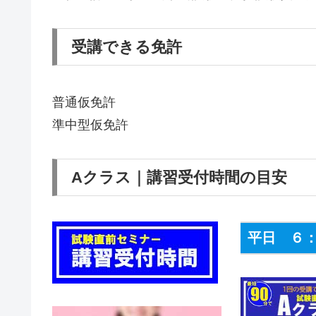
受講できる免許
普通仮免許
準中型仮免許
Aクラス｜講習受付時間の目安
平日 ６