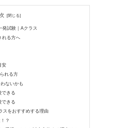
次
一発試験｜Aクラス
される方へ
目安
られる方
合わないかも
校できる
校できる
ラスをおすすめする理由
は！？