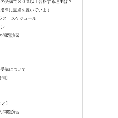
回の受講で８０％以上合格する理由は？
の指導に重点を置いています
ラス｜スケジュール
ラン
での問題演習
の受講について
時間】
こと】
での問題演習